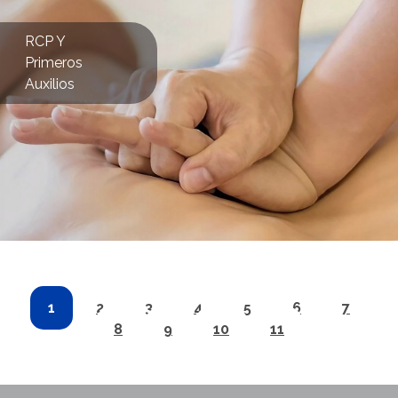
RCP Y
Primeros
Auxilios
1
2
3
4
5
6
7
8
9
10
11