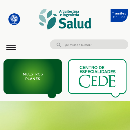
Trámites
On Line
NUESTROS
PLANES