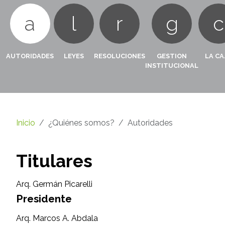
a
l
r
g
c
AUTORIDADES
LEYES
RESOLUCIONES
GESTION
LA CA
INSTITUCIONAL
Inicio
¿Quiénes somos?
Autoridades
Titulares
Arq. Germán Picarelli
Presidente
Arq. Marcos A. Abdala