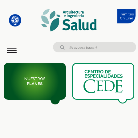
Trámites
On Line
NUESTROS
PLANES